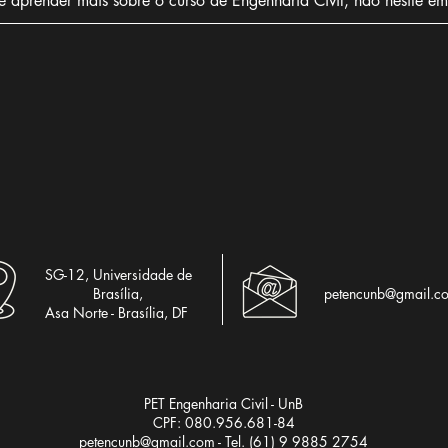
 aprender mais sobre o curso de Engenharia Civil, não hesite em
SG-12, Universidade de
Brasília,
petencunb@gmail.c
Asa Norte - Brasília, DF
PET Engenharia Civil - UnB
CPF: 080.956.681-84
petencunb@gmail.com
- Tel. (61) 9 9885 2754