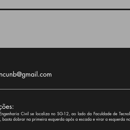
encunb@gmail.com
ções:
Engenharia Civil se localiza no SG-12, ao lado da Faculdade de Tecno
o, basta dobrar na primeira esquerda após a escada e virar a esquerda no