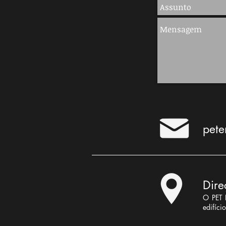
pet
Dire
O PET 
edifíci