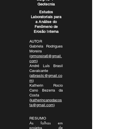
Geotecnia
Estudos
Laboratoriais para
a Análise do
Fenômeno de
Erosão Interna
AUTOR
Gabriela Rodrigues
Moreira
(
grmoreira6@gmail.
com
)
André Luís Brasil
Cavalcante
(
albrasilc@gmail.co
m
)
Katherin Rocio
Cano Bezerra da
Costa
(
katherincanodacos
ta@gmail.com
)
RESUMO
As falhas em
projetos de