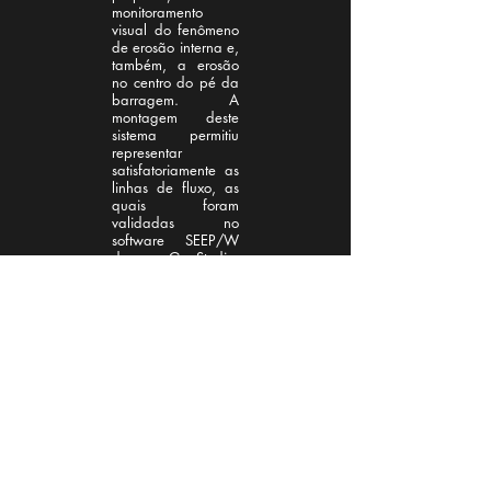
monitoramento
visual do fenômeno
de erosão interna e,
também, a erosão
no centro do pé da
barragem. A
montagem deste
sistema permitiu
representar
satisfatoriamente as
linhas de fluxo, as
quais foram
validadas no
software SEEP/W
do GeoStudio,
confirmando que
uma barragem
construída em solos
porosos é muito
susceptível a
geração de erosão
interna, trazendo
como consequência
inevitável, a falha
de barragem.
Assim, torna-se este
trabalho, uma
metodologia inicial