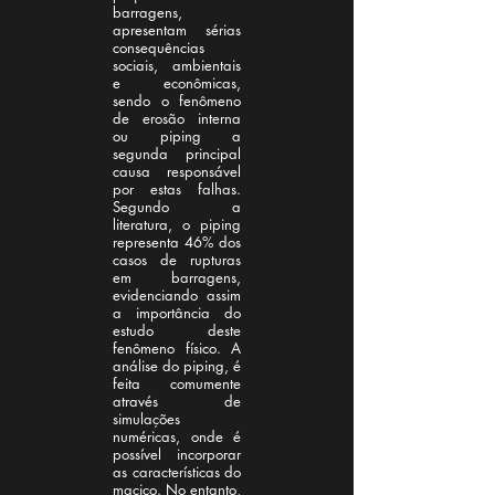
barragens,
apresentam sérias
consequências
sociais, ambientais
e econômicas,
sendo o fenômeno
de erosão interna
ou piping a
segunda principal
causa responsável
por estas falhas.
Segundo a
literatura, o piping
representa 46% dos
casos de rupturas
em barragens,
evidenciando assim
a importância do
estudo deste
fenômeno físico. A
análise do piping, é
feita comumente
através de
simulações
numéricas, onde é
possível incorporar
as características do
maciço. No entanto,