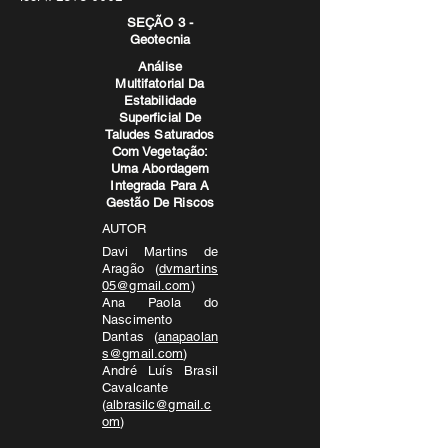
SEÇÃO 3 -
Geotecnia
Análise
Multifatorial Da
Estabilidade
Superficial De
Taludes Saturados
Com Vegetação:
Uma Abordagem
Integrada Para A
Gestão De Riscos
AUT
OR
Davi Martins de
Aragão
(
dvmartins
05@gmail.com
)
Ana Paola do
Nascimento
Dantas
(
anapaolan
s@gmail.com
)
André Luís Brasil
Cavalcante
(
albrasilc@gmail.c
om
)