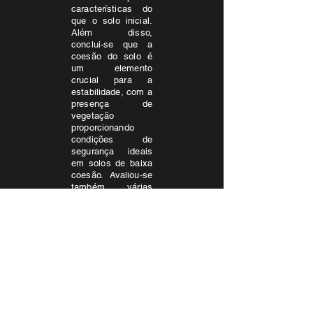
características do
que o solo inicial.
Além disso,
conclui-se que a
coesão do solo é
um elemento
crucial para a
estabilidade, com a
presença de
vegetação
proporcionando
condições de
segurança ideais
em solos de baixa
coesão. Avaliou-se
também várias
faixas de valores
para a força de
arrasto do vento e
o peso da
vegetação, bem
como outros
parâmetros do
solo, como o
ângulo de atrito e o
ângulo de