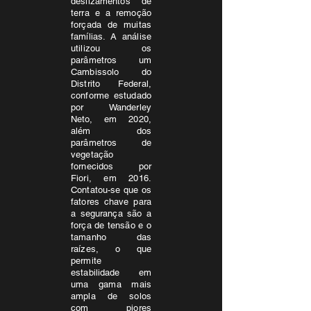
deslizamentos de
terra e a remoção
forçada de muitas
famílias. A análise
utilizou os
parâmetros um
Cambissolo do
Distrito Federal,
conforme estudado
por Wanderley
Neto, em 2020,
além dos
parâmetros de
vegetação
fornecidos por
Fiori, em 2016.
Contatou-se que os
fatores chave para
a segurança são a
força de tensão e o
tamanho das
raízes, o que
permite
estabilidade em
uma gama mais
ampla de solos
com piores